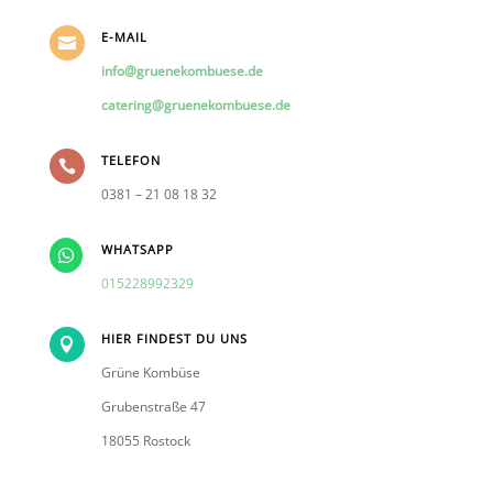
E-MAIL

info@gruenekombuese.de
catering@gruenekombuese.de
TELEFON

0381 – 21 08 18 32
WHATSAPP

015228992329
HIER FINDEST DU UNS

Grüne Kombüse
Grubenstraße 47
18055 Rostock