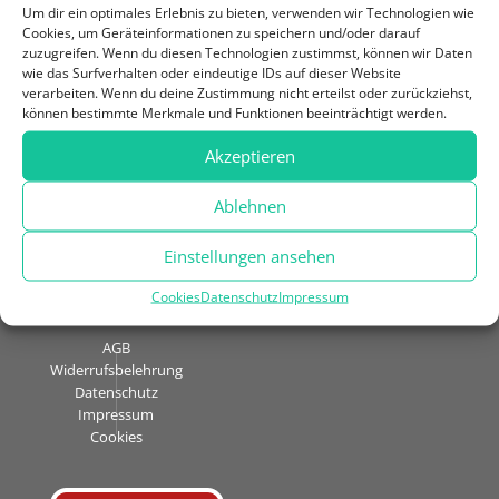
Um dir ein optimales Erlebnis zu bieten, verwenden wir Technologien wie
Besuch in der Kombüse geplant?
Cookies, um Geräteinformationen zu speichern und/oder darauf
zuzugreifen. Wenn du diesen Technologien zustimmst, können wir Daten
Neue Webseite der Grünen Kombüse
wie das Surfverhalten oder eindeutige IDs auf dieser Website
verarbeiten. Wenn du deine Zustimmung nicht erteilst oder zurückziehst,
Neueste Kommentare
können bestimmte Merkmale und Funktionen beeinträchtigt werden.
Akzeptieren
Ablehnen
Aus Liebe zum Essen © 2020 | Grüne
Einstellungen ansehen
Kombüse
Cookies
Datenschutz
Impressum
AGB
|
Widerrufsbelehrung
|
Datenschutz
|
Impressum
|
Cookies