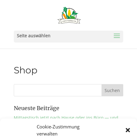
Shop
Neueste Beiträge
Mittagstisch jetzt nach Hause oder ins Büro — und
unser neuer Catering-Konfigurator
Cookie-Zustimmung
verwalten
Mitarbeiten in der Grünen Kombüse